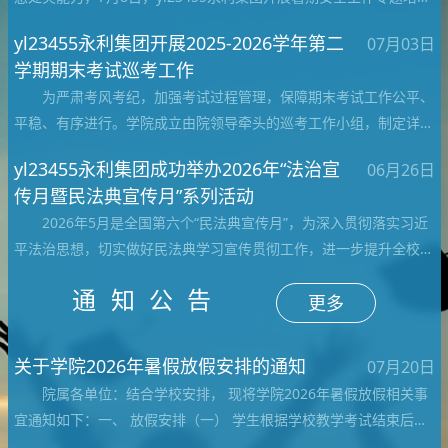
训，全体教职工参加培训。本次培训围...
yl23455永利集团开展2025-2026学年第二
07月03日
学期期末考试巡考工作
为严肃考风考纪，加强考试过程管理，保障期末考试工作公平、
平稳、有序进行。学院成立由院领导牵头的巡考工作小组，制定详细
方案，深入各考场全覆...
yl23455永利集团成功举办2026年“法治宣
06月26日
传月暨民法典宣传月”系列活动
2026年5月是全国第六个“民法典宣传月”，为深入贯彻落实习近
平法治思想，切实做好民法典学习宣传贯彻工作，进一步提升全校师
生的法治素养，yl23455永利集团法...
通知公告
更多
关于学院2026年暑假放假安排的通知
07月20日
院属各单位：结合学校安排， 现将学院2026年暑假放假相关事
宜通知如下：一、 放假安排（一） 学生根据学校教学考试结束后进
入...