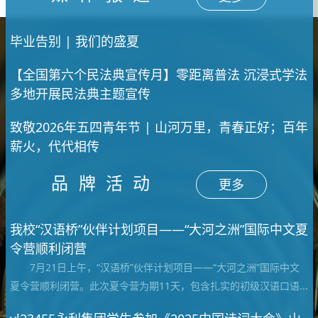
毕业告别 | 我们的盛夏
【全国第六个民法典宣传月】零距离普法 沉浸式学法
多地开展民法典主题宣传
致敬2026年五四青年节 | 山河万里，青春正好；百年
薪火，代代相传
品牌活动
更多
我校“汉语桥”伙伴计划项目——“大河之洲”国际中文夏
令营顺利闭营
7月21日上午，“汉语桥”伙伴计划项目——“大河之洲”国际中文
夏令营顺利闭营。此次夏令营为期11天，包含扎实的初级汉语口语...