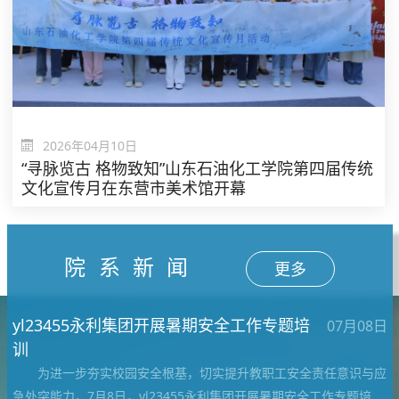
2026年04月10日
“寻脉览古 格物致知”山东石油化工学院第四届传统
文化宣传月在东营市美术馆开幕
院系新闻
更多
yl23455永利集团开展暑期安全工作专题培
07月08日
训
为进一步夯实校园安全根基，切实提升教职工安全责任意识与应
急处突能力，7月8日，yl23455永利集团开展暑期安全工作专题培