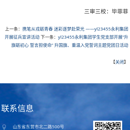
三审三校：毕菲菲
上一条：
携笔从戎砺青春 迷彩逐梦赴荣光 ——yl23455永利集团
开展征兵宣讲活动
下一条：
yl23455永利集团学生党支部开展“升
旗砺初心 誓言担使命” 升国旗、重温入党誓词主题党团日活动
【
关闭
】
联系信息
山东省东营市北二路500号