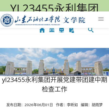
YL23455永利集团
Tog
nav
yl23455永利集团开展党建带团建中期
检查工作
发布日期：2026年06月01日 作者：李昕如 编辑：胡雨梦