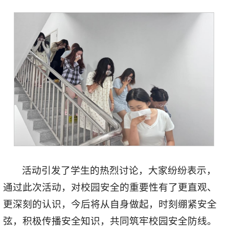
活动引发了学生的热烈讨论，大家纷纷表示，
通过此次活动，对校园安全的重要性有了更直观、
更深刻的认识，今后将从自身做起，时刻绷紧安全
弦，积极传播安全知识，共同筑牢校园安全防线。