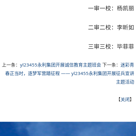
一审一校：杨凯丽
二审二校：李昕如
三审三校：毕菲菲
上一条：
yl23455永利集团开展诚信教育主题班会
下一条：
迷彩青
春正当时，逐梦军营踏征程 —— yl23455永利集团开展征兵宣讲
主题活动
【
关闭
】