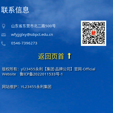
联系信息
山东省东营市北二路500号
wfyjjglxy@sdipct.edu.cn
0546-7396273
返回页首
版权所有：yl23455永利【集团·品牌公司】官网-Official
Website
鲁ICP备2022011533号-1
网站维护：YL23455永利集团