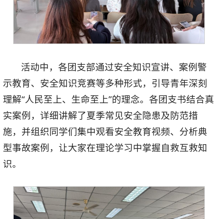
活动中，各团支部通过安全知识宣讲、案例警
示教育、安全知识竞赛等多种形式，引导青年深刻
理解“人民至上、生命至上”的理念。各团支书结合真
实案例，详细讲解了夏季常见安全隐患及防范措
施，并组织同学们集中观看安全教育视频、分析典
型事故案例，让大家在理论学习中掌握自救互救知
识。