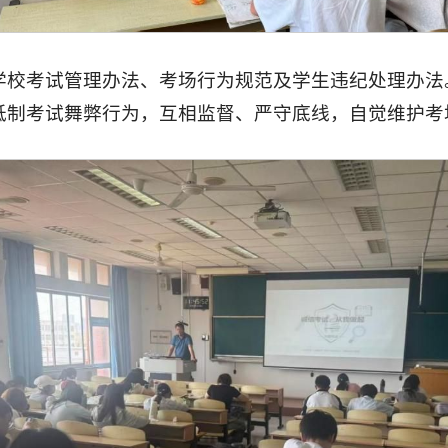
学校考试管理办法、考场行为规范及学生违纪处理办法
抵制考试舞弊行为，互相监督、严守底线，自觉维护考