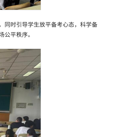
。同时引导学生放平备考心态，科学备
场公平秩序。