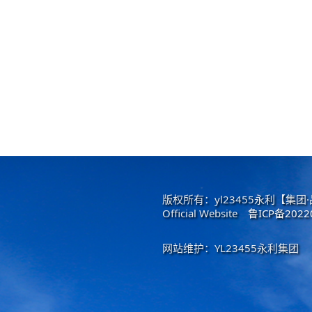
版权所有：yl23455永利【集团
Official Website
鲁ICP备2022
网站维护：YL23455永利集团