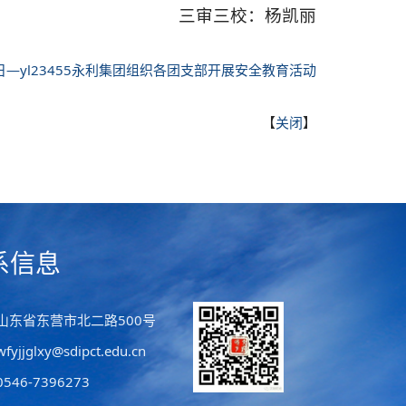
三审三校：杨凯丽
日—yl23455永利集团组织各团支部开展安全教育活动
【
关闭
】
系信息
山东省东营市北二路500号
wfyjjglxy@sdipct.edu.cn
0546-7396273