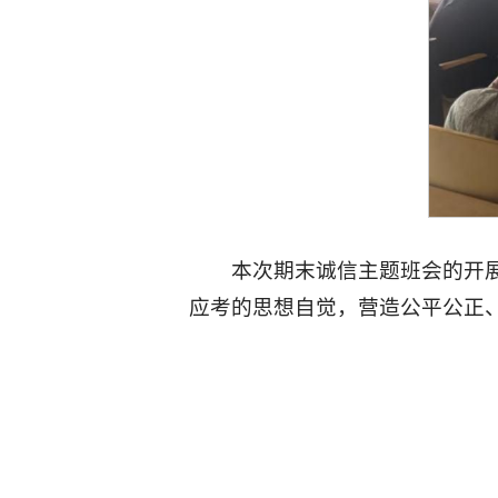
本次期末诚信主题班会的开展
应考的思想自觉，营造公平公正