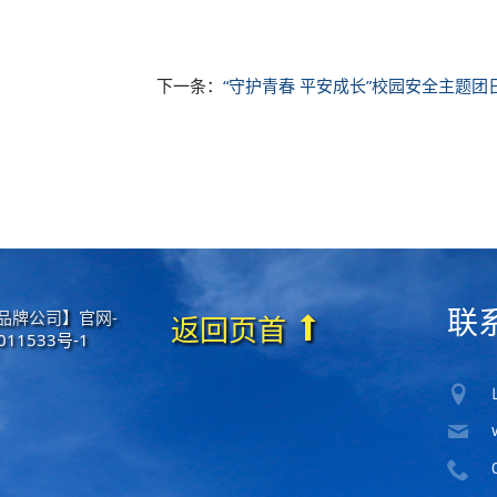
下一条：
“守护青春 平安成长”校园安全主题团
联
·品牌公司】官网-
返回页首
011533号-1